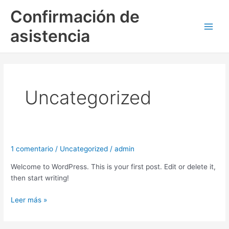
Ir
Main
Confirmación de
al
Men
contenido
asistencia
Uncategorized
1 comentario
/
Uncategorized
/
admin
Hello
world!
Welcome to WordPress. This is your first post. Edit or delete it,
then start writing!
Leer más »