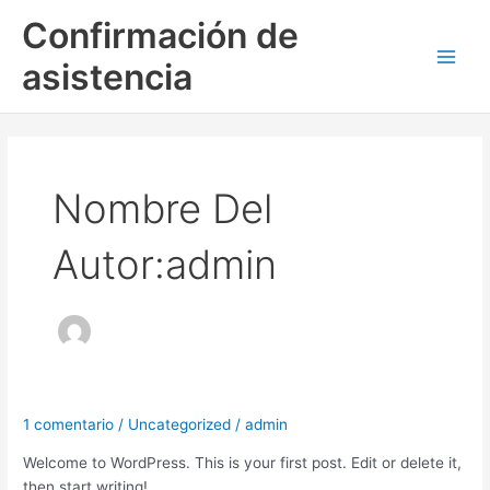
Ir
Main
Confirmación de
al
Men
contenido
asistencia
Nombre Del
Autor:admin
1 comentario
/
Uncategorized
/
admin
Hello
world!
Welcome to WordPress. This is your first post. Edit or delete it,
then start writing!